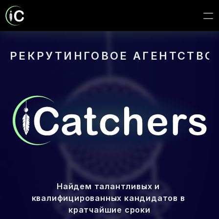
О нас
РЕКРУТИНГОВОЕ АГЕНТСТВО
Популярные вакансии
Процесс подбора
Контакты
FAQ
Найдем талантливых и 
квалифицированных кандидатов в 
кратчайшие сроки